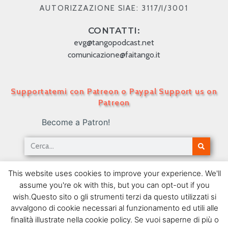
AUTORIZZAZIONE SIAE: 3117/I/3001
CONTATTI:
evg@tangopodcast.net
comunicazione@faitango.it
Supportatemi con Patreon o Paypal Support us on
Patreon
Become a Patron!
Tango Podcast in Italiano – Numero 397 – Il
This website uses cookies to improve your experience. We'll
Tango Canta Parigi V
assume you're ok with this, but you can opt-out if you
05/02/2018
wish.Questo sito o gli strumenti terzi da questo utilizzati si
avvalgono di cookie necessari al funzionamento ed utili alle
SEGUIMI SU FACEBOOK
finalità illustrate nella cookie policy. Se vuoi saperne di più o