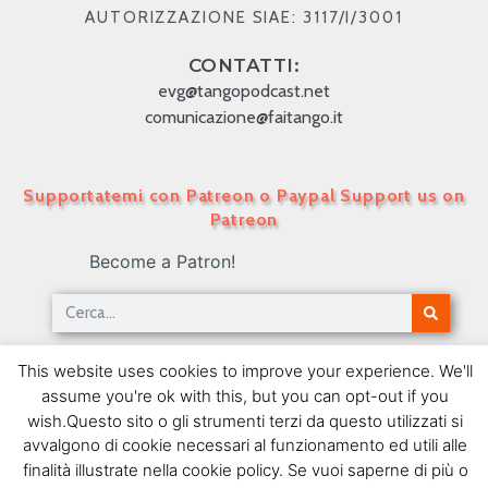
AUTORIZZAZIONE SIAE: 3117/I/3001
CONTATTI:
evg@tangopodcast.net
comunicazione@faitango.it
Supportatemi con Patreon o Paypal Support us on
Patreon
Become a Patron!
Tango Podcast in Italiano – Numero 484 – Il
This website uses cookies to improve your experience. We'll
tango e le istituzioni a inizio ‘900 IV
assume you're ok with this, but you can opt-out if you
02/03/2020
wish.Questo sito o gli strumenti terzi da questo utilizzati si
avvalgono di cookie necessari al funzionamento ed utili alle
SEGUIMI SU FACEBOOK
finalità illustrate nella cookie policy. Se vuoi saperne di più o