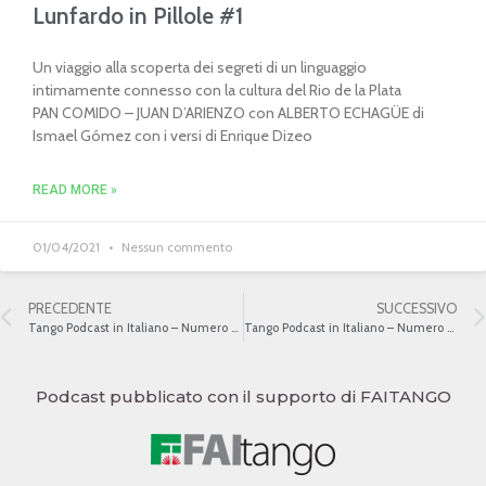
Lunfardo in Pillole #1
Un viaggio alla scoperta dei segreti di un linguaggio
intimamente connesso con la cultura del Rio de la Plata
PAN COMIDO – JUAN D’ARIENZO con ALBERTO ECHAGÜE di
Ismael Gómez con i versi di Enrique Dizeo
READ MORE »
01/04/2021
Nessun commento
PRECEDENTE
SUCCESSIVO
Tango Podcast in Italiano – Numero 483 – Il tango e le istituzioni a inizio ‘900 III
Tango Podcast in Italiano – Numero 485 – Riferimenti religiosi nei versi del tango
Podcast pubblicato con il supporto di FAITANGO