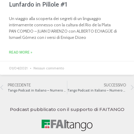
Lunfardo in Pillole #1
Un viaggio alla scoperta dei segreti di un linguaggio
intimamente connesso con la cultura del Rio de la Plata
PAN COMIDO – JUAN D’ARIENZO con ALBERTO ECHAGÜE di
Ismael Gómez con i versi di Enrique Dizeo
READ MORE »
01/04/2021
Nessun commento
PRECEDENTE
SUCCESSIVO
Tango Podcast in Italiano – Numero 483 – Il tango e le istituzioni a inizio ‘900 III
Tango Podcast in Italiano – Numero 485 – Riferimenti religiosi nei versi del tango
Podcast pubblicato con il supporto di FAITANGO