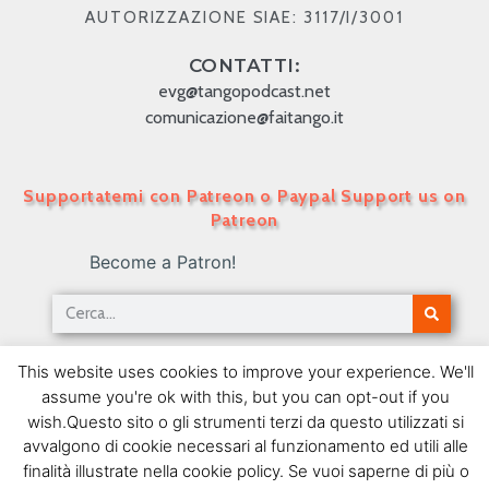
AUTORIZZAZIONE SIAE: 3117/I/3001
CONTATTI:
evg@tangopodcast.net
comunicazione@faitango.it
Supportatemi con Patreon o Paypal Support us on
Patreon
Become a Patron!
Tango Podcast in Italiano – Numero 484 – Il
This website uses cookies to improve your experience. We'll
tango e le istituzioni a inizio ‘900 IV
assume you're ok with this, but you can opt-out if you
02/03/2020
wish.Questo sito o gli strumenti terzi da questo utilizzati si
avvalgono di cookie necessari al funzionamento ed utili alle
SEGUIMI SU FACEBOOK
finalità illustrate nella cookie policy. Se vuoi saperne di più o