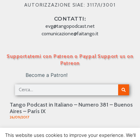
AUTORIZZAZIONE SIAE: 3117/I/3001
CONTATTI:
evg@tangopodcast.net
comunicazione@faitango.it
Supportatemi con Patreon o Paypal Support us on
Patreon
Become a Patron!
Tango Podcast in Italiano – Numero 381 – Buenos
Aires – París IX
26/09/2017
Tango Podcast in Italiano – Numero 377 – Buenos
This website uses cookies to improve your experience. We'll
Aires – París V