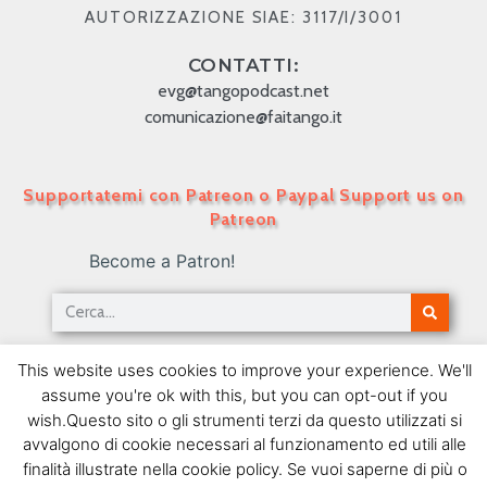
AUTORIZZAZIONE SIAE: 3117/I/3001
CONTATTI:
evg@tangopodcast.net
comunicazione@faitango.it
Supportatemi con Patreon o Paypal Support us on
Patreon
Become a Patron!
Tango Podcast in Italiano – Numero 107 – Tanghi
This website uses cookies to improve your experience. We'll
sfusi
assume you're ok with this, but you can opt-out if you
10/12/2010
wish.Questo sito o gli strumenti terzi da questo utilizzati si
avvalgono di cookie necessari al funzionamento ed utili alle
SEGUIMI SU FACEBOOK
finalità illustrate nella cookie policy. Se vuoi saperne di più o