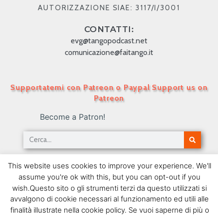
AUTORIZZAZIONE SIAE: 3117/I/3001
CONTATTI:
evg@tangopodcast.net
comunicazione@faitango.it
Supportatemi con Patreon o Paypal Support us on
Patreon
Become a Patron!
Tango Podcast in Italiano – Numero 427 – Pizarro
This website uses cookies to improve your experience. We'll
a Buenos Aires II
assume you're ok with this, but you can opt-out if you
15/10/2018
wish.Questo sito o gli strumenti terzi da questo utilizzati si
avvalgono di cookie necessari al funzionamento ed utili alle
SEGUIMI SU FACEBOOK
finalità illustrate nella cookie policy. Se vuoi saperne di più o