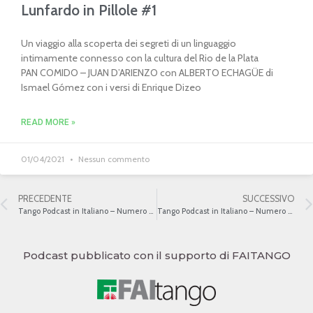
Lunfardo in Pillole #1
Un viaggio alla scoperta dei segreti di un linguaggio
intimamente connesso con la cultura del Rio de la Plata
PAN COMIDO – JUAN D’ARIENZO con ALBERTO ECHAGÜE di
Ismael Gómez con i versi di Enrique Dizeo
READ MORE »
01/04/2021
Nessun commento
PRECEDENTE
SUCCESSIVO
Tango Podcast in Italiano – Numero 484 – Il tango e le istituzioni a inizio ‘900 IV
Tango Podcast in Italiano – Numero 486 – Riferimenti religiosi nei versi del tango II
Podcast pubblicato con il supporto di FAITANGO