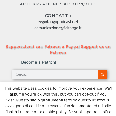
AUTORIZZAZIONE SIAE: 3117/I/3001
CONTATTI:
evg@tangopodcast.net
comunicazione@faitango.it
Supportatemi con Patreon o Paypal Support us on
Patreon
Become a Patron!
Tango Podcast in Italiano – Numero 485 –
This website uses cookies to improve your experience. We'll
Riferimenti religiosi nei versi del tango
assume you're ok with this, but you can opt-out if you
09/03/2020
wish.Questo sito o gli strumenti terzi da questo utilizzati si
avvalgono di cookie necessari al funzionamento ed utili alle
SEGUIMI SU FACEBOOK
finalità illustrate nella cookie policy. Se vuoi saperne di più o