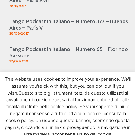
28/11/2017
Tango Podcast in Italiano – Numero 377 – Buenos
Aires – París V
28/08/2017
Tango Podcast in Italiano – Numero 65 – Florindo
Sassone
22/02/2010
TANGO PODCAST IN ITALIANO – Numero 46 –
This website uses cookies to improve your experience. We'll
Anibal Troilo 5
assume you're ok with this, but you can opt-out if you
11/10/2009
wish.Questo sito o gli strumenti terzi da questo utilizzati si
SEGUIMI SU FACEBOOK
avvalgono di cookie necessari al funzionamento ed utili alle
finalità illustrate nella cookie policy. Se vuoi saperne di più o
negare il consenso a tutti o ad alcuni cookie, consulta la
cookie policy. Chiudendo questo banner, scorrendo questa
PROSSIMI EVENTI
pagina, cliccando su un link o proseguendo la navigazione in
altra maniera, acconsenti all’uso dei cookie.