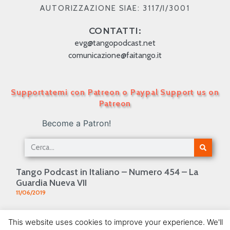
AUTORIZZAZIONE SIAE: 3117/I/3001
CONTATTI:
evg@tangopodcast.net
comunicazione@faitango.it
Supportatemi con Patreon o Paypal Support us on
Patreon
Become a Patron!
Tango Podcast in Italiano – Numero 454 – La
Guardia Nueva VII
11/06/2019
Tango Podcast in Italiano – Numero 76 –
This website uses cookies to improve your experience. We'll
L’evoluzione del canto