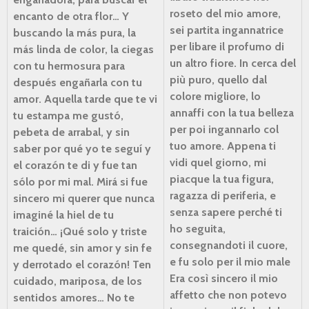
roseto del mio amore,
encanto de otra flor…
Y
sei partita ingannatrice
buscando la más pura,
la
per libare il profumo di
más linda de color,
la ciegas
un altro fiore.
In cerca del
con tu hermosura
para
più puro,
quello dal
después engañarla con tu
colore migliore,
lo
amor.
Aquella tarde que te vi
annaffi con la tua belleza
tu estampa me gustó,
per poi ingannarlo col
pebeta de arrabal,
y sin
tuo amore.
Appena ti
saber por qué yo te seguí
y
vidi quel giorno,
mi
el corazón te di
y fue tan
piacque la tua figura,
sólo por mi mal.
Mirá si fue
ragazza di periferia,
e
sincero mi querer
que nunca
senza sapere perché ti
imaginé
la hiel de tu
ho seguita,
traición…
¡Qué solo y triste
consegnandoti il cuore,
me quedé,
sin amor y sin fe
e fu solo per il mio male
y derrotado el corazón!
Ten
Era così sincero il mio
cuidado, mariposa,
de los
affetto
che non potevo
sentidos amores…
No te