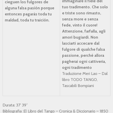
immaginare il fiele
del
cieguen los fulgores
de
tuo tradimento.
Che solo
alguna falsa pasión
porque
e triste sono rimasto,
entonces pagarás
toda tu
senza more e senza
maldad,
toda tu traición.
fede, vinto il cuore!
Attenzione, farfalla,
agli
amori bugiardi.
Non
lasciarti accecare dal
fulgore
di qualche falsa
passione,
perché allora
pagherai
ogni cattiveria,
ogni tradimento
Traduzione Meri Lao – Dal
libro TODO TANGO,
Tascabili Bompiani
Durata: 37′ 39”
Bibliografia :El Libro del Tango – Cronica & Diccionario – 1850