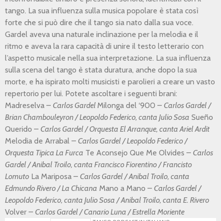
tango. La sua influenza sulla musica popolare è stata così
forte che si può dire che il tango sia nato dalla sua voce.
Gardel aveva una naturale inclinazione per la melodia e il
ritmo e aveva la rara capacità di unire il testo letterario con
l’aspetto musicale nella sua interpretazione. La sua influenza
sulla scena del tango è stata duratura, anche dopo la sua
morte, e ha ispirato molti musicisti e parolieri a creare un vasto
repertorio per lui. Potete ascoltare i seguenti brani:
Madreselva –
Carlos Gardel
Milonga del ‘900 –
Carlos Gardel /
Brian Chambouleyron / Leopoldo Federico, canta Julio Sosa
Sueño
Querido –
Carlos Gardel /
Orquesta El Arranque, canta Ariel Ardit
Melodia de Arrabal –
Carlos Gardel / Leopoldo Federico /
Orquesta Tipica La Furca
Te Aconsejo Que Me Olvides –
Carlos
Gardel
/ Anibal Troilo, canta Francisco Fiorentino / Francisto
Lomuto
La Mariposa –
Carlos Gardel
/ Anibal Troilo, canta
Edmundo Rivero / La Chicana
Mano a Mano –
Carlos Gardel
/
Leopoldo Federico, canta Julio Sosa / Anibal Troilo, canta E. Rivero
Volver –
Carlos Gardel
/ Canario Luna / Estrella Moriente