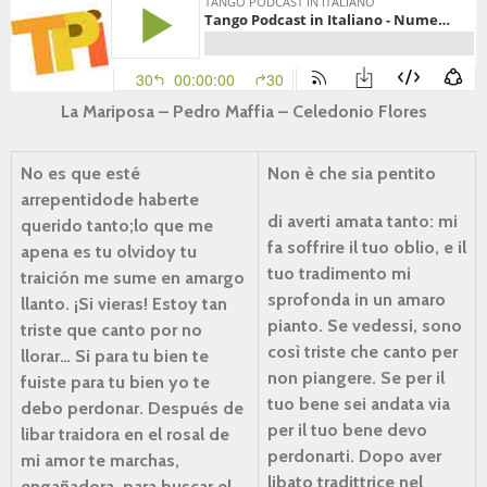
La Mariposa – Pedro Maffia – Celedonio Flores
No es que esté
Non è che sia pentito
arrepentido
de haberte
di averti amata tanto:
mi
querido tanto;
lo que me
fa soffrire il tuo oblio,
e il
apena es tu olvido
y tu
tuo tradimento mi
traición
me sume en amargo
sprofonda
in un amaro
llanto.
¡Si vieras! Estoy tan
pianto.
Se vedessi, sono
triste
que canto por no
così triste
che canto per
llorar…
Si para tu bien te
non piangere.
Se per il
fuiste
para tu bien
yo te
tuo bene sei andata via
debo perdonar.
Después de
per il tuo bene devo
libar traidora
en el rosal de
perdonarti.
Dopo aver
mi amor
te marchas,
libato tradittrice
nel
engañadora,
para buscar
el