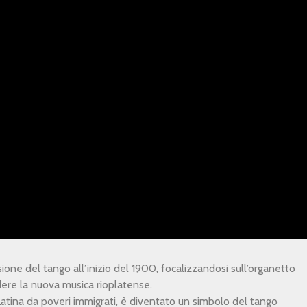
sione del tango all’inizio del 1900, focalizzandosi sull’organetto
dere la nuova musica rioplatense.
atina da poveri immigrati, è diventato un simbolo del tango