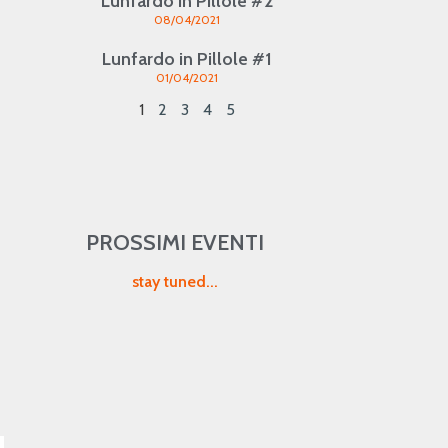
Lunfardo in Pillole #2
08/04/2021
Lunfardo in Pillole #1
01/04/2021
1
2
3
4
5
PROSSIMI EVENTI
stay tuned...