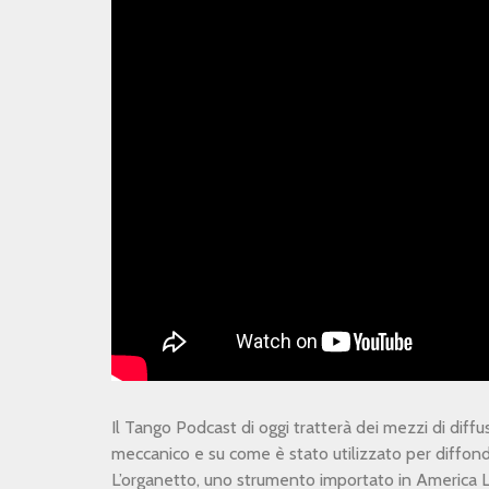
Il Tango Podcast di oggi tratterà dei mezzi di diffu
meccanico e su come è stato utilizzato per diffon
L’organetto, uno strumento importato in America L