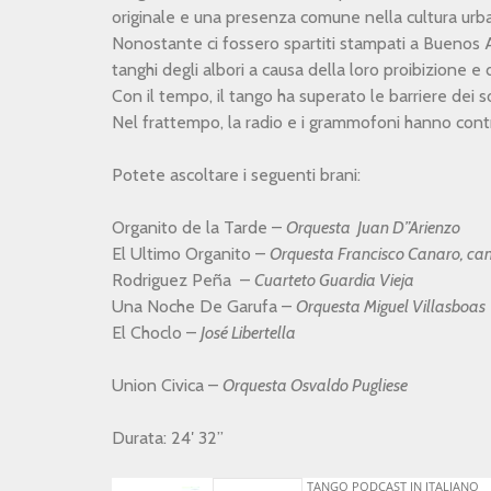
originale e una presenza comune nella cultura urba
Nonostante ci fossero spartiti stampati a Buenos 
tanghi degli albori a causa della loro proibizione 
Con il tempo, il tango ha superato le barriere dei s
Nel frattempo, la radio e i grammofoni hanno contri
Potete ascoltare i seguenti brani:
Organito de la Tarde –
Orquesta Juan D”Arienzo
El Ultimo Organito –
Orquesta Francisco Canaro, can
Rodriguez Peña –
Cuarteto Guardia Vieja
Una Noche De Garufa –
Orquesta Miguel Villasboas
El Choclo –
José Libertella
Union Civica –
Orquesta Osvaldo Pugliese
Durata: 24′ 32”