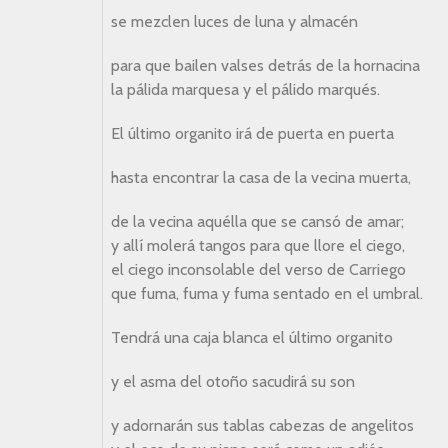
se mezclen luces de luna y almacén
para que bailen valses detrás de la hornacina
la pálida marquesa y el pálido marqués.
El último organito irá de puerta en puerta
hasta encontrar la casa de la vecina muerta,
de la vecina aquélla que se cansó de amar;
y allí molerá tangos para que llore el ciego,
el ciego inconsolable del verso de Carriego
que fuma, fuma y fuma sentado en el umbral.
Tendrá una caja blanca el último organito
y el asma del otoño sacudirá su son
y adornarán sus tablas cabezas de angelitos