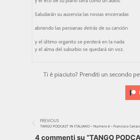
y el eco de su piano será como un adiós.
Saludarán su ausencia las novias encerradas
abriendo las persianas detrás de su canción
y el último organito se perderá en la nada
y el alma del suburbio se quedará sin voz.
Ti é piaciuto? Prenditi un secondo p
PREVIOUS
TANGO PODCAST IN ITALIANO – Numero 6 – Francisco Canar
4 commenti su “TANGO PODCAST 