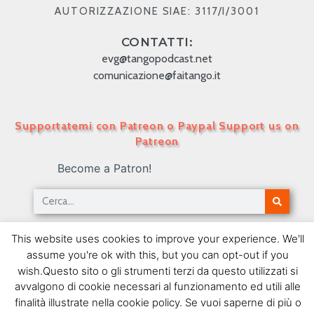
AUTORIZZAZIONE SIAE: 3117/I/3001
CONTATTI:
evg@tangopodcast.net
comunicazione@faitango.it
Supportatemi con Patreon o Paypal Support us on
Patreon
Become a Patron!
Tango Podcast in Italiano – Numero 110 – Tanghi
This website uses cookies to improve your experience. We'll
per l’Epifania
assume you're ok with this, but you can opt-out if you
03/01/2011
wish.Questo sito o gli strumenti terzi da questo utilizzati si
avvalgono di cookie necessari al funzionamento ed utili alle
SEGUIMI SU FACEBOOK
finalità illustrate nella cookie policy. Se vuoi saperne di più o