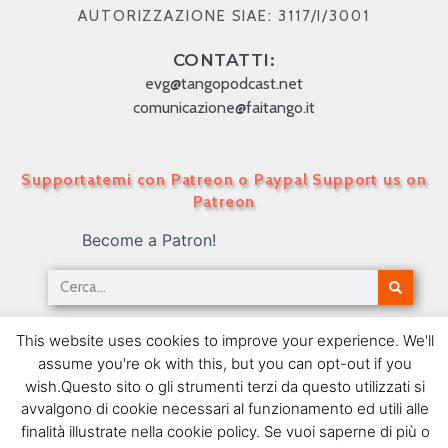
AUTORIZZAZIONE SIAE: 3117/I/3001
CONTATTI:
evg@tangopodcast.net
comunicazione@faitango.it
Supportatemi con Patreon o Paypal Support us on
Patreon
Become a Patron!
Tango Podcast in Italiano – Numero 222 – Il
This website uses cookies to improve your experience. We'll
Tango Come Musica III
assume you're ok with this, but you can opt-out if you
10/06/2013
wish.Questo sito o gli strumenti terzi da questo utilizzati si
avvalgono di cookie necessari al funzionamento ed utili alle
SEGUIMI SU FACEBOOK
finalità illustrate nella cookie policy. Se vuoi saperne di più o