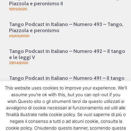
Piazzola e peronismo II
11/05/2020
Tango Podcast in Italiano – Numero 493 – Tango,
Piazzola e peronismo
05/05/2020
Tango Podcast in Italiano – Numero 492 – Il tango
e le leggi V
27/04/2020
Tango Podcast in Italiano – Numero 491 – Il tango
e le leggi IV
This website uses cookies to improve your experience. We'll
20/04/2020
assume you're ok with this, but you can opt-out if you
1
2
3
4
5
wish.Questo sito o gli strumenti terzi da questo utilizzati si
SEGUIMI SU FACEBOOK
avvalgono di cookie necessari al funzionamento ed utili alle
finalità illustrate nella cookie policy. Se vuoi saperne di più o
negare il consenso a tutti o ad alcuni cookie, consulta la
cookie policy. Chiudendo questo banner, scorrendo questa