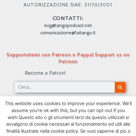
AUTORIZZAZIONE SIAE: 3117/I/3001
CONTATTI:
evg@tangopodcast.net
comunicazione@faitango.it
Supportatemi con Patreon o Paypal Support us on
Patreon
Become a Patron!
Tango Podcast in Italiano – Numero 249 –
This website uses cookies to improve your experience. We'll
Homero Manzi IV
assume you're ok with this, but you can opt-out if you
16/12/2013
wish.Questo sito o gli strumenti terzi da questo utilizzati si
avvalgono di cookie necessari al funzionamento ed utili alle
SEGUIMI SU FACEBOOK
finalità illustrate nella cookie policy. Se vuoi saperne di più o