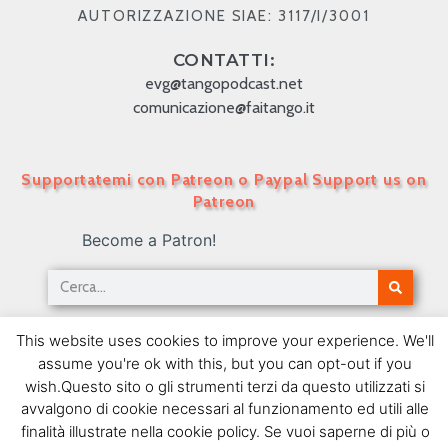
AUTORIZZAZIONE SIAE: 3117/I/3001
CONTATTI:
evg@tangopodcast.net
comunicazione@faitango.it
Supportatemi con Patreon o Paypal Support us on
Patreon
Become a Patron!
Tango Podcast in Italiano – Numero 381 – Buenos
This website uses cookies to improve your experience. We'll
Aires – París IX
assume you're ok with this, but you can opt-out if you
26/09/2017
wish.Questo sito o gli strumenti terzi da questo utilizzati si
avvalgono di cookie necessari al funzionamento ed utili alle
SEGUIMI SU FACEBOOK
finalità illustrate nella cookie policy. Se vuoi saperne di più o