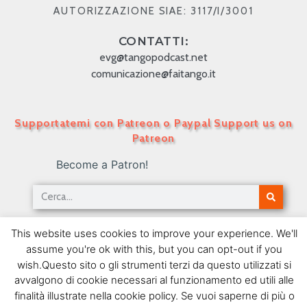
AUTORIZZAZIONE SIAE: 3117/I/3001
CONTATTI:
evg@tangopodcast.net
comunicazione@faitango.it
Supportatemi con Patreon o Paypal Support us on
Patreon
Become a Patron!
Tango Podcast in Italiano – Numero 408 – Gardel
This website uses cookies to improve your experience. We'll
e la Francia III
assume you're ok with this, but you can opt-out if you
30/04/2018
wish.Questo sito o gli strumenti terzi da questo utilizzati si
avvalgono di cookie necessari al funzionamento ed utili alle
SEGUIMI SU FACEBOOK
finalità illustrate nella cookie policy. Se vuoi saperne di più o