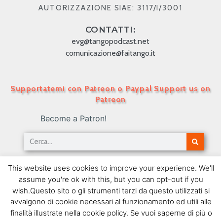
AUTORIZZAZIONE SIAE: 3117/I/3001
CONTATTI:
evg@tangopodcast.net
comunicazione@faitango.it
Supportatemi con Patreon o Paypal Support us on
Patreon
Become a Patron!
TANGO PODCAST IN ITALIANO – Numero 25 –
This website uses cookies to improve your experience. We'll
Ciriaco Ortiz
assume you're ok with this, but you can opt-out if you
18/05/2009
wish.Questo sito o gli strumenti terzi da questo utilizzati si
avvalgono di cookie necessari al funzionamento ed utili alle
SEGUIMI SU FACEBOOK
finalità illustrate nella cookie policy. Se vuoi saperne di più o