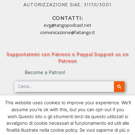
AUTORIZZAZIONE SIAE: 3117/I/3001
CONTATTI:
evg@tangopodcast.net
comunicazione@faitango.it
Supportatemi con Patreon o Paypal Support us on
Patreon
Become a Patron!
Tango Podcast in Italiano – Numero 87 – Alberto
This website uses cookies to improve your experience. We'll
Castillo e i milongueros
assume you're ok with this, but you can opt-out if you
26/07/2010
wish.Questo sito o gli strumenti terzi da questo utilizzati si
avvalgono di cookie necessari al funzionamento ed utili alle
SEGUIMI SU FACEBOOK
finalità illustrate nella cookie policy. Se vuoi saperne di più o