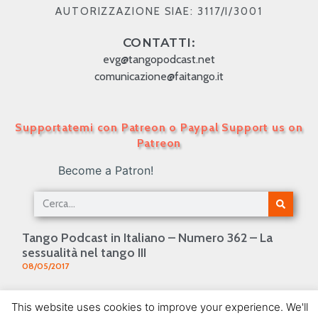
AUTORIZZAZIONE SIAE: 3117/I/3001
CONTATTI:
evg@tangopodcast.net
comunicazione@faitango.it
Supportatemi con Patreon o Paypal Support us on
Patreon
Become a Patron!
Tango Podcast in Italiano – Numero 362 – La
sessualità nel tango III
08/05/2017
Tango Podcast in Italiano – Numero 128 –
This website uses cookies to improve your experience. We'll
“Cantores de orquesta” – Armando Laborde