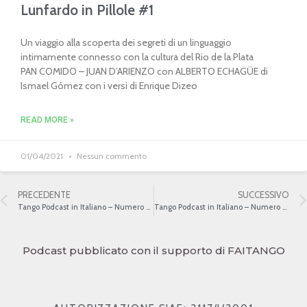
Lunfardo in Pillole #1
Un viaggio alla scoperta dei segreti di un linguaggio
intimamente connesso con la cultura del Rio de la Plata
PAN COMIDO – JUAN D’ARIENZO con ALBERTO ECHAGÜE di
Ismael Gómez con i versi di Enrique Dizeo
READ MORE »
01/04/2021
Nessun commento
PRECEDENTE
SUCCESSIVO
Tango Podcast in Italiano – Numero 473 – Musicisti e scrittori V
Tango Podcast in Italiano – Numero 475 – Gli autori minori
Podcast pubblicato con il supporto di FAITANGO