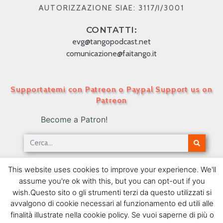
AUTORIZZAZIONE SIAE: 3117/I/3001
CONTATTI:
evg@tangopodcast.net
comunicazione@faitango.it
Supportatemi con Patreon o Paypal Support us on
Patreon
Become a Patron!
Tango Podcast in Italiano – Numero 400 –
This website uses cookies to improve your experience. We'll
Montmartre & Gigolò
assume you're ok with this, but you can opt-out if you
05/03/2018
wish.Questo sito o gli strumenti terzi da questo utilizzati si
avvalgono di cookie necessari al funzionamento ed utili alle
SEGUIMI SU FACEBOOK
finalità illustrate nella cookie policy. Se vuoi saperne di più o