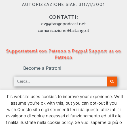
AUTORIZZAZIONE SIAE: 3117/I/3001
CONTATTI:
evg@tangopodcast.net
comunicazione@faitango.it
Supportatemi con Patreon o Paypal Support us on
Patreon
Become a Patron!
Tango Podcast in Italiano – Numero 437 – La
This website uses cookies to improve your experience. We'll
musica popolare del Rio de la Plata II
assume you're ok with this, but you can opt-out if you
14/01/2019
wish.Questo sito o gli strumenti terzi da questo utilizzati si
avvalgono di cookie necessari al funzionamento ed utili alle
SEGUIMI SU FACEBOOK
finalità illustrate nella cookie policy. Se vuoi saperne di più o