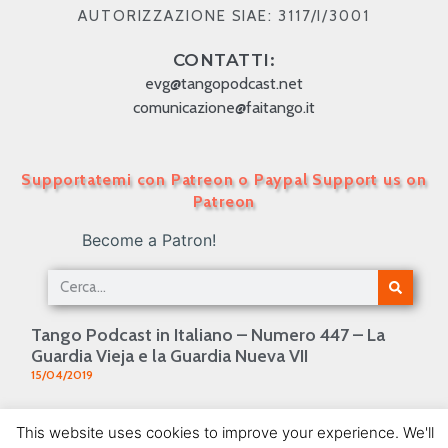
AUTORIZZAZIONE SIAE: 3117/I/3001
CONTATTI:
evg@tangopodcast.net
comunicazione@faitango.it
Supportatemi con Patreon o Paypal Support us on
Patreon
Become a Patron!
Tango Podcast in Italiano – Numero 447 – La
Guardia Vieja e la Guardia Nueva VII
15/04/2019
Tango Podcast in Italiano – Numero 51 – Osmar
This website uses cookies to improve your experience. We'll
Maderna