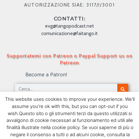
AUTORIZZAZIONE SIAE: 3117/I/3001
CONTATTI:
evg@tangopodcast.net
comunicazione@faitango.it
Supportatemi con Patreon o Paypal Support us on
Patreon
Become a Patron!
This website uses cookies to improve your experience. We'll
Tango Podcast in Italiano – Numero 105 – Boedo
assume you're ok with this, but you can opt-out if you
29/11/2010
wish.Questo sito o gli strumenti terzi da questo utilizzati si
avvalgono di cookie necessari al funzionamento ed utili alle
SEGUIMI SU FACEBOOK
finalità illustrate nella cookie policy. Se vuoi saperne di più o
negare il consenso a tutti o ad alcuni cookie, consulta la