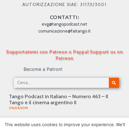
AUTORIZZAZIONE SIAE: 3117/I/3001
CONTATTI:
evg@tangopodcast.net
comunicazione@faitango.it
Supportatemi con Patreon o Paypal Support us on
Patreon
Become a Patron!
Tango Podcast in Italiano – Numero 463 – Il
Tango e il cinema argentino II
09/09/2019
TANGO PODCAST IN ITALIANO – Numero 27 – I
This website uses cookies to improve your experience. We'll
personaggi del tango