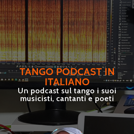
TANGO PODCAST IN
TANGO PODCAST IN
TANGO PODCAST IN
TANGO PODCAST IN
TANGO PODCAST IN
TANGO PODCAST IN
TANGO PODCAST IN
TANGO PODCAST IN
TANGO PODCAST IN
ITALIANO
ITALIANO
ITALIANO
ITALIANO
ITALIANO
ITALIANO
ITALIANO
ITALIANO
ITALIANO
Un podcast sul tango i suoi
Un podcast sul tango i suoi
Un podcast sul tango i suoi
Un podcast sul tango e il suo mondo
Un podcast sul tango e il suo mondo
Un podcast sul tango e il suo mondo
Un podcast sulla storia del tango
Un podcast sulla storia del tango
Un podcast sulla storia del tango
musicisti, cantanti e poeti
musicisti, cantanti e poeti
musicisti, cantanti e poeti