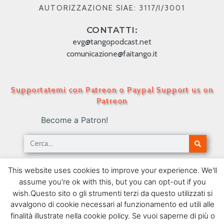
AUTORIZZAZIONE SIAE: 3117/I/3001
CONTATTI:
evg@tangopodcast.net
comunicazione@faitango.it
Supportatemi con Patreon o Paypal Support us on
Patreon
Become a Patron!
Tango Podcast in Italiano – Numero 133 –
This website uses cookies to improve your experience. We'll
“Cantores de orquesta” – Mario Bustos
assume you're ok with this, but you can opt-out if you
20/06/2011
wish.Questo sito o gli strumenti terzi da questo utilizzati si
avvalgono di cookie necessari al funzionamento ed utili alle
SEGUIMI SU FACEBOOK
finalità illustrate nella cookie policy. Se vuoi saperne di più o