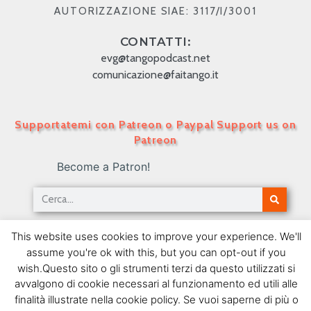
AUTORIZZAZIONE SIAE: 3117/I/3001
CONTATTI:
evg@tangopodcast.net
comunicazione@faitango.it
Supportatemi con Patreon o Paypal Support us on
Patreon
Become a Patron!
Tango Podcast in Italiano – Numero 463 – Il
This website uses cookies to improve your experience. We'll
Tango e il cinema argentino II
assume you're ok with this, but you can opt-out if you
09/09/2019
wish.Questo sito o gli strumenti terzi da questo utilizzati si
avvalgono di cookie necessari al funzionamento ed utili alle
SEGUIMI SU FACEBOOK
finalità illustrate nella cookie policy. Se vuoi saperne di più o