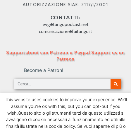
AUTORIZZAZIONE SIAE: 3117/I/3001
CONTATTI:
evg@tangopodcast.net
comunicazione@faitango.it
Supportatemi con Patreon o Paypal Support us on
Patreon
Become a Patron!
TANGO PODCAST IN ITALIANO – Numero 33 – Le
This website uses cookies to improve your experience. We'll
donne nel Tango
assume you're ok with this, but you can opt-out if you
13/07/2009
wish.Questo sito o gli strumenti terzi da questo utilizzati si
avvalgono di cookie necessari al funzionamento ed utili alle
SEGUIMI SU FACEBOOK
finalità illustrate nella cookie policy. Se vuoi saperne di più o