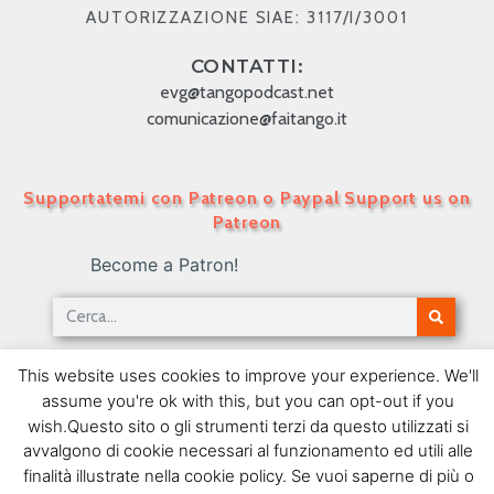
AUTORIZZAZIONE SIAE: 3117/I/3001
CONTATTI:
evg@tangopodcast.net
comunicazione@faitango.it
Supportatemi con Patreon o Paypal Support us on
Patreon
Become a Patron!
Tango Podcast in Italiano – Numero 419 – Da
This website uses cookies to improve your experience. We'll
Montmartre a Montparnasse I
assume you're ok with this, but you can opt-out if you
30/07/2018
wish.Questo sito o gli strumenti terzi da questo utilizzati si
avvalgono di cookie necessari al funzionamento ed utili alle
SEGUIMI SU FACEBOOK
finalità illustrate nella cookie policy. Se vuoi saperne di più o