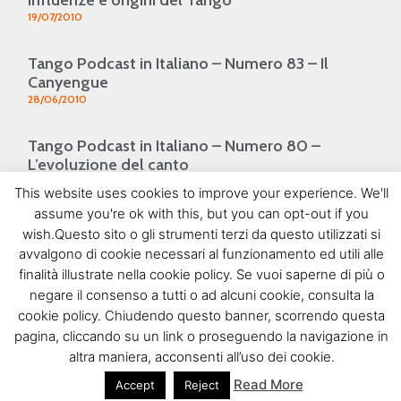
19/07/2010
Tango Podcast in Italiano – Numero 83 – Il
Canyengue
28/06/2010
Tango Podcast in Italiano – Numero 80 –
L’evoluzione del canto
07/06/2010
This website uses cookies to improve your experience. We'll
SEGUIMI SU FACEBOOK
assume you're ok with this, but you can opt-out if you
wish.Questo sito o gli strumenti terzi da questo utilizzati si
avvalgono di cookie necessari al funzionamento ed utili alle
finalità illustrate nella cookie policy. Se vuoi saperne di più o
negare il consenso a tutti o ad alcuni cookie, consulta la
cookie policy. Chiudendo questo banner, scorrendo questa
PROSSIMI EVENTI
pagina, cliccando su un link o proseguendo la navigazione in
altra maniera, acconsenti all’uso dei cookie.
stay tuned...
Read More
Accept
Reject