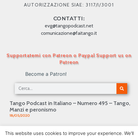
AUTORIZZAZIONE SIAE: 3117/I/3001
CONTATTI:
evg@tangopodcast.net
comunicazione@faitango.it
Supportatemi con Patreon o Paypal Support us on
Patreon
Become a Patron!
Tango Podcast in Italiano – Numero 495 – Tango,
Manzi e peronismo
18/05/2020
Tango Podcast in Italiano – Numero 434 – Il tango
This website uses cookies to improve your experience. We'll
e i poeti francesi