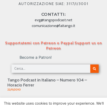
AUTORIZZAZIONE SIAE: 3117/I/3001
CONTATTI:
evg@tangopodcast.net
comunicazione@faitango.it
Supportatemi con Patreon o Paypal Support us on
Patreon
Become a Patron!
Tango Podcast in Italiano – Numero 104 –
Horacio Ferrer
22/11/2010
Tango Podcast in Italiano – Numero 71 – Astor
This website uses cookies to improve your experience. We'll
Piazzolla 2