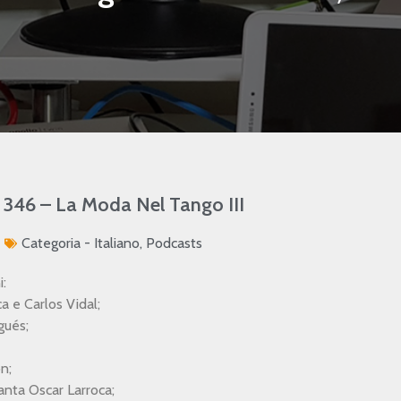
 346 – La Moda Nel Tango III
Categoria -
Italiano
,
Podcasts
i:
 e Carlos Vidal;
gués;
n;
nta Oscar Larroca;