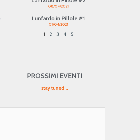
Lunfardo in Pillole #2
08/04/2021
Lunfardo in Pillole #1
01/04/2021
1
2
3
4
5
PROSSIMI EVENTI
stay tuned...