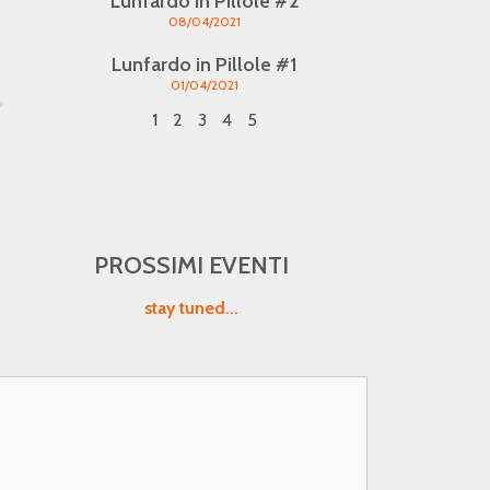
Lunfardo in Pillole #2
08/04/2021
Lunfardo in Pillole #1
01/04/2021
1
2
3
4
5
PROSSIMI EVENTI
stay tuned...