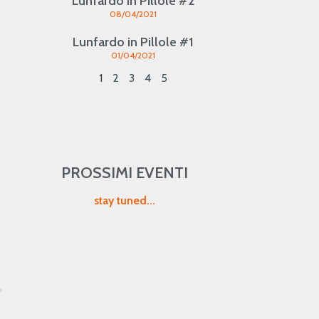
Lunfardo in Pillole #2
08/04/2021
Lunfardo in Pillole #1
01/04/2021
1
2
3
4
5
PROSSIMI EVENTI
stay tuned...