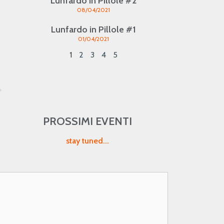
Lunfardo in Pillole #2
08/04/2021
Lunfardo in Pillole #1
01/04/2021
1
2
3
4
5
PROSSIMI EVENTI
stay tuned...