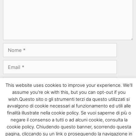
This website uses cookies to improve your experience. We'll
assume you're ok with this, but you can opt-out if you
wish.Questo sito o gli strumenti terzi da questo utilizzati si
avvalgono di cookie necessari al funzionamento ed utili alle
finalità illustrate nella cookie policy. Se vuoi saperne di più o
Questo sito usa Akismet per ridurre lo spam.
Scopri
negare il consenso a tutti o ad alcuni cookie, consulta la
come i tuoi dati vengono elaborati
.
cookie policy. Chiudendo questo banner, scorrendo questa
pagina, cliccando su un link o proseguendo la navigazione in