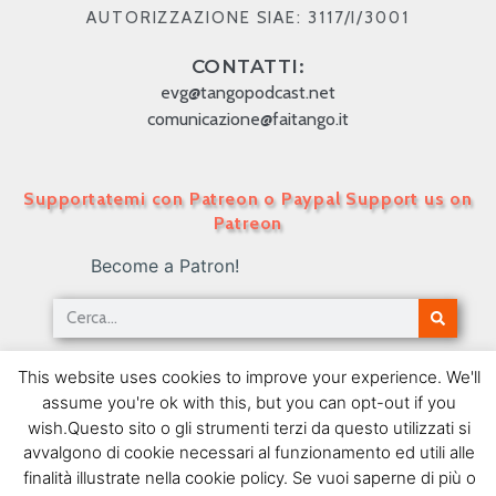
AUTORIZZAZIONE SIAE: 3117/I/3001
CONTATTI:
evg@tangopodcast.net
comunicazione@faitango.it
Supportatemi con Patreon o Paypal Support us on
Patreon
Become a Patron!
Tango Podcast in Italiano – Numero 489 – Il
This website uses cookies to improve your experience. We'll
tango e le leggi II
assume you're ok with this, but you can opt-out if you
06/04/2020
wish.Questo sito o gli strumenti terzi da questo utilizzati si
avvalgono di cookie necessari al funzionamento ed utili alle
SEGUIMI SU FACEBOOK
finalità illustrate nella cookie policy. Se vuoi saperne di più o