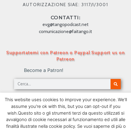
AUTORIZZAZIONE SIAE: 3117/I/3001
CONTATTI:
evg@tangopodcast.net
comunicazione@faitango.it
Supportatemi con Patreon o Paypal Support us on
Patreon
Become a Patron!
Tango Podcast in Italiano – Numero 82 –
This website uses cookies to improve your experience. We'll
L’evoluzione del canto
assume you're ok with this, but you can opt-out if you
21/06/2010
wish.Questo sito o gli strumenti terzi da questo utilizzati si
avvalgono di cookie necessari al funzionamento ed utili alle
SEGUIMI SU FACEBOOK
finalità illustrate nella cookie policy. Se vuoi saperne di più o