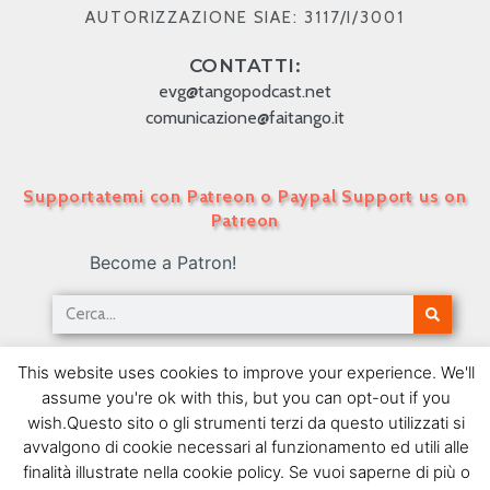
AUTORIZZAZIONE SIAE: 3117/I/3001
CONTATTI:
evg@tangopodcast.net
comunicazione@faitango.it
Supportatemi con Patreon o Paypal Support us on
Patreon
Become a Patron!
Tango Podcast in Italiano – Numero 391 – Buenos
This website uses cookies to improve your experience. We'll
Aires – París XIX
assume you're ok with this, but you can opt-out if you
11/12/2017
wish.Questo sito o gli strumenti terzi da questo utilizzati si
avvalgono di cookie necessari al funzionamento ed utili alle
SEGUIMI SU FACEBOOK
finalità illustrate nella cookie policy. Se vuoi saperne di più o