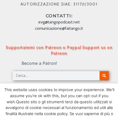
AUTORIZZAZIONE SIAE: 3117/I/3001
CONTATTI:
evg@tangopodcast.net
comunicazione@faitango.it
Supportatemi con Patreon o Paypal Support us on
Patreon
Become a Patron!
Tango Podcast in Italiano – Numero 432 – Gli
This website uses cookies to improve your experience. We'll
uomini in viaggio verso Parigi
assume you're ok with this, but you can opt-out if you
04/12/2018
wish.Questo sito o gli strumenti terzi da questo utilizzati si
avvalgono di cookie necessari al funzionamento ed utili alle
SEGUIMI SU FACEBOOK
finalità illustrate nella cookie policy. Se vuoi saperne di più o