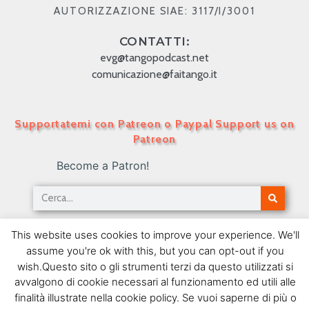
AUTORIZZAZIONE SIAE: 3117/I/3001
CONTATTI:
evg@tangopodcast.net
comunicazione@faitango.it
Supportatemi con Patreon o Paypal Support us on
Patreon
Become a Patron!
Tango Podcast in Italiano – Numero 111 – Tanghi
This website uses cookies to improve your experience. We'll
assortiti
assume you're ok with this, but you can opt-out if you
10/01/2011
wish.Questo sito o gli strumenti terzi da questo utilizzati si
avvalgono di cookie necessari al funzionamento ed utili alle
SEGUIMI SU FACEBOOK
finalità illustrate nella cookie policy. Se vuoi saperne di più o