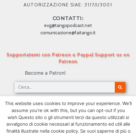
AUTORIZZAZIONE SIAE: 3117/I/3001
CONTATTI:
evg@tangopodcast.net
comunicazione@faitango.it
Supportatemi con Patreon o Paypal Support us on
Patreon
Become a Patron!
Tango Podcast in Italiano – Numero 59 – Emilio
This website uses cookies to improve your experience. We'll
Balcarce 1
assume you're ok with this, but you can opt-out if you
11/01/2010
wish.Questo sito o gli strumenti terzi da questo utilizzati si
avvalgono di cookie necessari al funzionamento ed utili alle
SEGUIMI SU FACEBOOK
finalità illustrate nella cookie policy. Se vuoi saperne di più o