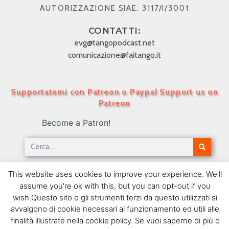
AUTORIZZAZIONE SIAE: 3117/I/3001
CONTATTI:
evg@tangopodcast.net
comunicazione@faitango.it
Supportatemi con Patreon o Paypal Support us on
Patreon
Become a Patron!
Tango Podcast in Italiano – Numero 462 – Il
This website uses cookies to improve your experience. We'll
Tango e il cinema argentino
assume you're ok with this, but you can opt-out if you
02/09/2019
wish.Questo sito o gli strumenti terzi da questo utilizzati si
avvalgono di cookie necessari al funzionamento ed utili alle
SEGUIMI SU FACEBOOK
finalità illustrate nella cookie policy. Se vuoi saperne di più o