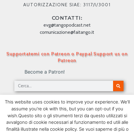
AUTORIZZAZIONE SIAE: 3117/I/3001
CONTATTI:
evg@tangopodcast.net
comunicazione@faitango.it
Supportatemi con Patreon o Paypal Support us on
Patreon
Become a Patron!
Tango Podcast in Italiano – Numero 76 –
This website uses cookies to improve your experience. We'll
L’evoluzione del canto
assume you're ok with this, but you can opt-out if you
10/05/2010
wish.Questo sito o gli strumenti terzi da questo utilizzati si
avvalgono di cookie necessari al funzionamento ed utili alle
SEGUIMI SU FACEBOOK
finalità illustrate nella cookie policy. Se vuoi saperne di più o