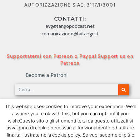
AUTORIZZAZIONE SIAE: 3117/I/3001
CONTATTI:
evg@tangopodcast.net
comunicazione@faitango.it
Supportatemi con Patreon o Paypal Support us on
Patreon
Become a Patron!
Tango Podcast in Italiano – Numero 410 – Gardel
This website uses cookies to improve your experience. We'll
e la Francia V
assume you're ok with this, but you can opt-out if you
14/05/2018
wish.Questo sito o gli strumenti terzi da questo utilizzati si
avvalgono di cookie necessari al funzionamento ed utili alle
SEGUIMI SU FACEBOOK
finalità illustrate nella cookie policy. Se vuoi saperne di più o