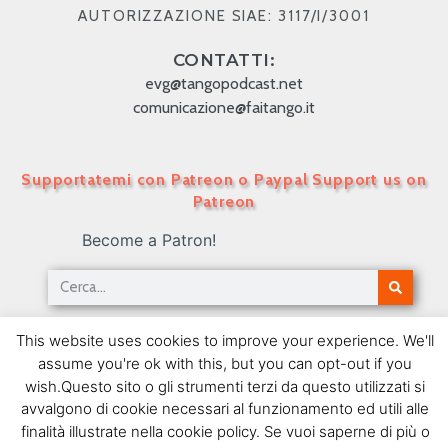
AUTORIZZAZIONE SIAE: 3117/I/3001
CONTATTI:
evg@tangopodcast.net
comunicazione@faitango.it
Supportatemi con Patreon o Paypal Support us on
Patreon
Become a Patron!
Tango Podcast in Italiano – Numero 76 –
This website uses cookies to improve your experience. We'll
L’evoluzione del canto
assume you're ok with this, but you can opt-out if you
10/05/2010
wish.Questo sito o gli strumenti terzi da questo utilizzati si
avvalgono di cookie necessari al funzionamento ed utili alle
SEGUIMI SU FACEBOOK
finalità illustrate nella cookie policy. Se vuoi saperne di più o