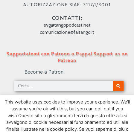
AUTORIZZAZIONE SIAE: 3117/I/3001
CONTATTI:
evg@tangopodcast.net
comunicazione@faitango.it
Supportatemi con Patreon o Paypal Support us on
Patreon
Become a Patron!
Tango Podcast in Italiano – Numero 83 – Il
This website uses cookies to improve your experience. We'll
Canyengue
assume you're ok with this, but you can opt-out if you
28/06/2010
wish.Questo sito o gli strumenti terzi da questo utilizzati si
avvalgono di cookie necessari al funzionamento ed utili alle
SEGUIMI SU FACEBOOK
finalità illustrate nella cookie policy. Se vuoi saperne di più o